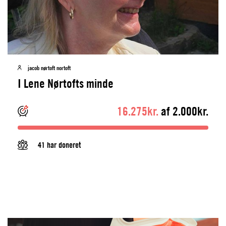
jacob nørtoft nortoft
I Lene Nørtofts minde
16.275kr.
af 2.000kr.
41 har doneret