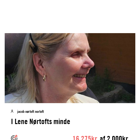
jacob nørtoft nortoft
I Lene Nørtofts minde
16.275kr.
af 2.000kr.