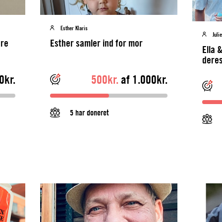
Esther Klaris
Juli
dre
Esther samler ind for mor
Ella 
deres
af sc
0kr.
500kr.
af 1.000kr.
5 har doneret