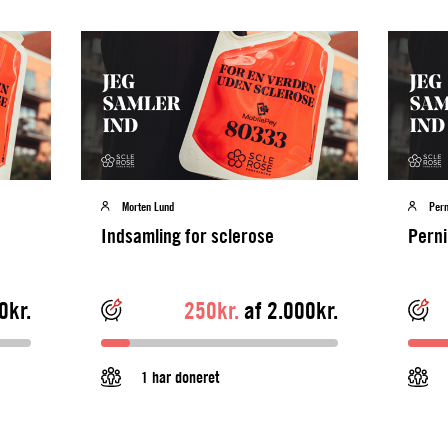
Morten Lund
Pern
Indsamling for sclerose
Perni
0kr.
250kr.
af 2.000kr.
1 har doneret