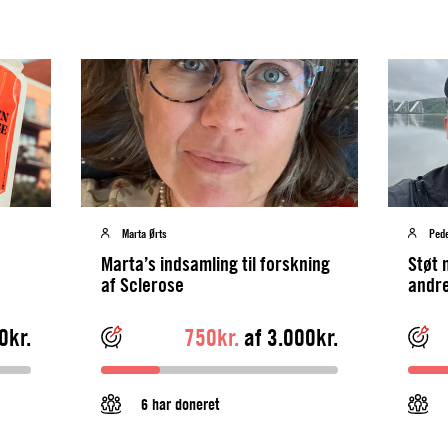
Marta Ørts
Pede
Marta’s indsamling til forskning
Støt 
af Sclerose
andre
scler
0kr.
750kr.
af 3.000kr.
6 har doneret