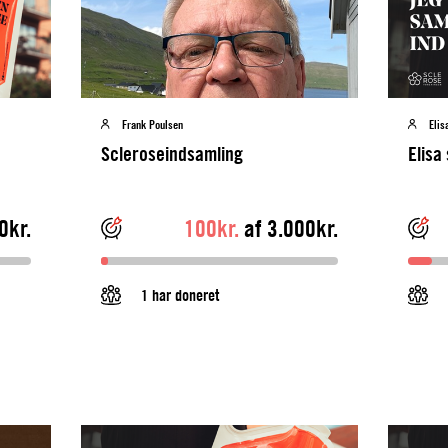
Frank Poulsen
Eli
Scleroseindsamling
Elisa
0kr.
100kr.
af 3.000kr.
1 har doneret