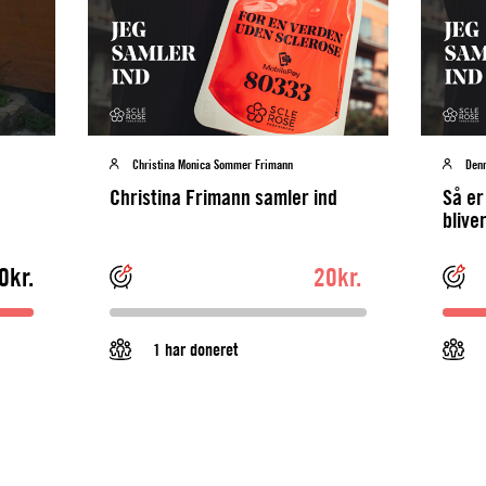
Christina Monica Sommer Frimann
Denn
Christina Frimann samler ind
Så er
blive
0kr.
20kr.
1 har doneret