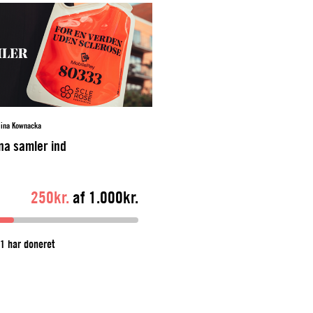
lina Kownacka
na samler ind
250kr.
af 1.000kr.
1 har doneret