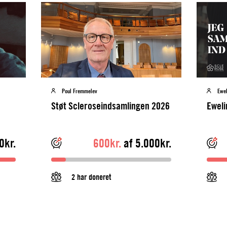
Poul Fremmelev
Ewe
Støt Scleroseindsamlingen 2026
Eweli
0kr.
600kr.
af 5.000kr.
2 har doneret