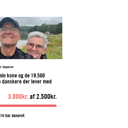
r Jeppesen
min kone og de 19.500
 danskere der lever med
ose hver eneste dag
3.000kr.
af 2.500kr.
14 har doneret