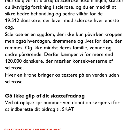
Når du giver et bidrag til Scleroseindsamlingen, støtter
du livsvigtig forskning i sclerose, og du er med til at
sikre bedre behandling og bedre vilkår for de
19.512 danskere, der lever med sclerose hver eneste
dag.
Sclerose er en sygdom, der ikke kun påvirker kroppen,
men også hverdagen, drømmene og livet for dem, der
rammes. Og ikke mindst deres familie, venner og
andre pårørende. Derfor kæmper vi for mere end
120.000 danskere, der mærker konsekvenserne af
sclerose.
Hver en krone bringer os tættere på en verden uden
sclerose.
Gå ikke glip af dit skattefradrag
Ved at oplyse cpr-nummer ved donation sørger vi for
at indberette dit bidrag til SKAT.
SCLEROSEINDSAMLINGEN 2026