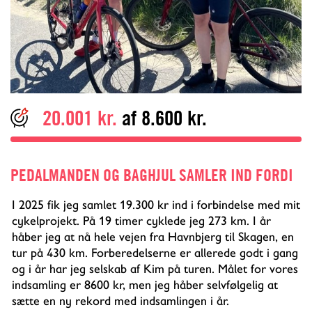
20.001 kr.
af 8.600 kr.
PEDALMANDEN OG BAGHJUL
SAMLER IND FORDI
I 2025 fik jeg samlet 19.300 kr ind i forbindelse med mit
cykelprojekt. På 19 timer cyklede jeg 273 km. I år
håber jeg at nå hele vejen fra Havnbjerg til Skagen, en
tur på 430 km. Forberedelserne er allerede godt i gang
og i år har jeg selskab af Kim på turen. Målet for vores
indsamling er 8600 kr, men jeg håber selvfølgelig at
sætte en ny rekord med indsamlingen i år.