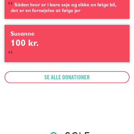
Sådan hvor er i bare seje og sikke en følge bil,
det er en fornøjelse at følge jer
Susanne
100 kr.
SE ALLE DONATIONER