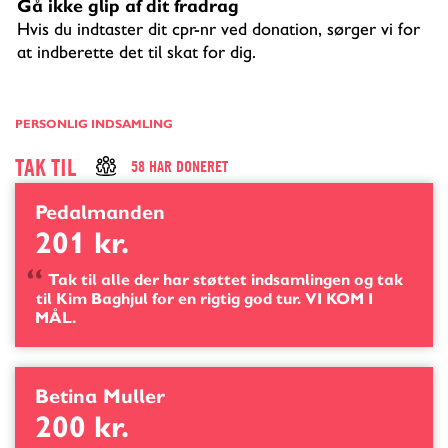
Gå ikke glip af dit fradrag
Hvis du indtaster dit cpr-nr ved donation, sørger vi for
at indberette det til skat for dig.
PERSONLIG INDSAMLING
TAK
TIL
58 HAR DONERET
Pedalmanden
201 kr.
Tak til alle der har støttet indsamlingen og tak
til Kim Baghjul for en rigtig god tur. VI KOM I
MÅL.
Betina Muller
200 kr.