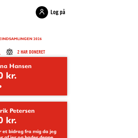
Log på
EINDSAMLINGEN 2026
L
2 HAR DONERET
ina Hansen
0 kr.
️
rik Petersen
0 kr.
 et bidrag fra mig da jeg
r af jer og hader denne