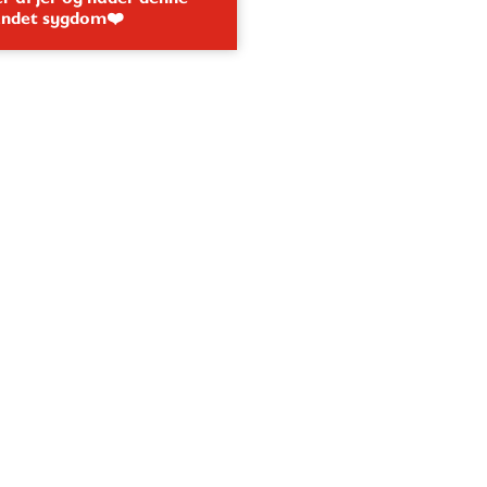
andet sygdom❤️