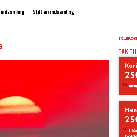
 indsamling
Støt en indsamling
SCLEROS
e
TAK
TI
Kar
25
❤️❤
Hen
25
I får
holde