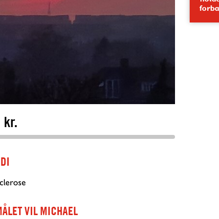
forb
 kr.
DI
Sclerose
MÅLET
VIL MICHAEL