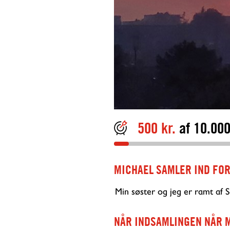
500 kr.
af 10.000
MICHAEL
SAMLER IND FOR
Min søster og jeg er ramt af 
NÅR INDSAMLINGEN
NÅR 